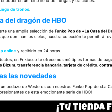
l poder en un reino lleno de intrigas y traiciones.
uego de tronos
.
a del dragón de HBO
erte una amplia selección de
Funko Pop de «La Casa del 
 que dominan los cielos, nuestra colección te permitirá r
p online
y recibirlo en 24 horas.
ductos, en Frikiosco te ofrecemos múltiples formas de pag
Bizum, transferencia bancaria, tarjeta de crédito, contr
as las novedades
sa un pedazo de Westeros con nuestros Funko Pop de «La C
mpresionantes de esta emocionante serie de HBO!
¡Tu tienda 