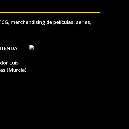
TCG, merchandising de películas, series,
TIENDA.
ador Luis
las (Murcia)