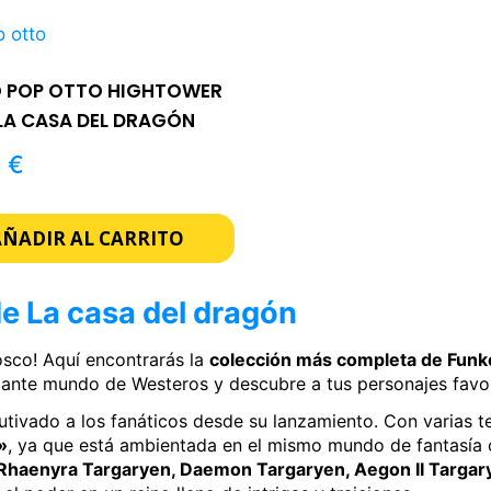
 POP OTTO HIGHTOWER
 LA CASA DEL DRAGÓN
5
€
AÑADIR AL CARRITO
e La casa del dragón
osco! Aquí encontrarás la
colección más completa de Funko
igante mundo de Westeros y descubre a tus personajes favor
autivado a los fanáticos desde su lanzamiento. Con varias t
»
, ya que está ambientada en el mismo mundo de fantasía
Rhaenyra Targaryen, Daemon Targaryen, Aegon II Targar