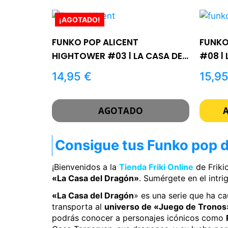
¡AGOTADO!
FUNKO POP ALICENT
FUNKO
HIGHTOWER #03 | LA CASA DEL
#08 |
DRAGÓN
14,95
€
15,9
AGOTADO
Consigue tus Funko pop d
¡Bienvenidos a la
Tienda Friki Online
de Friki
«La Casa del Dragón»
. Sumérgete en el intr
«La Casa del Dragón
» es una serie que ha c
transporta al
universo de «Juego de Tronos
podrás conocer a personajes icónicos como