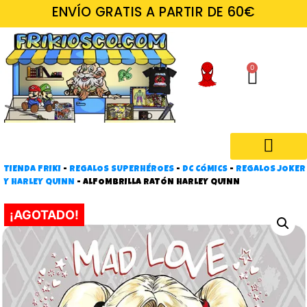
ENVÍO GRATIS A PARTIR DE 60€
0
TIENDA FRIKI
-
REGALOS SUPERHÉROES
-
DC CÓMICS
-
REGALOS JOKER
Regalos frikis
Y HARLEY QUINN
-
ALFOMBRILLA RATÓN HARLEY QUINN
¡AGOTADO!