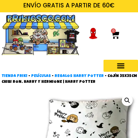
ENVÍO GRATIS A PARTIR DE 60€
0
TIENDA FRIKI
-
PELÍCULAS
-
REGALOS HARRY POTTER
-
COJÍN 35X35CM
Regalos frikis
CHIBI RON, HARRY Y HERMIONE | HARRY POTTER