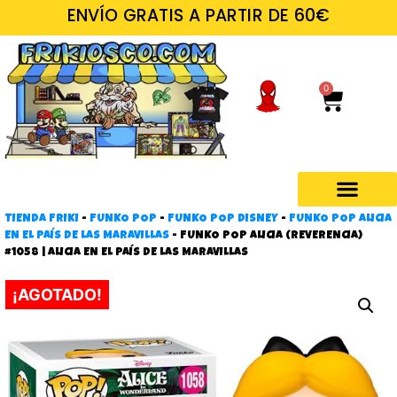
ENVÍO GRATIS A PARTIR DE 60€
0
TIENDA FRIKI
-
FUNKO POP
-
FUNKO POP DISNEY
-
FUNKO POP ALICIA
Regalos frikis
EN EL PAÍS DE LAS MARAVILLAS
-
FUNKO POP ALICIA (REVERENCIA)
#1058 | ALICIA EN EL PAÍS DE LAS MARAVILLAS
¡AGOTADO!