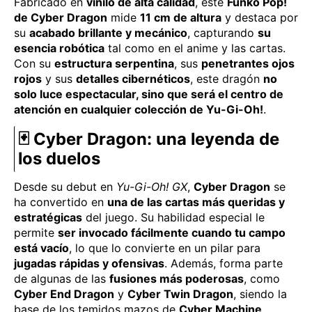
Fabricado en
vinilo de alta calidad
, este
Funko Pop!
de Cyber Dragon
mide
11 cm de altura
y destaca por
su
acabado brillante y mecánico
, capturando
su
esencia robótica
tal como en el anime y las cartas.
Con su
estructura serpentina
, sus
penetrantes ojos
rojos
y sus
detalles cibernéticos
, este dragón
no
solo luce espectacular, sino que será el centro de
atención en cualquier colección de Yu-Gi-Oh!
.
🃏
Cyber Dragon: una leyenda de
los duelos
Desde su debut en
Yu-Gi-Oh! GX
,
Cyber Dragon
se
ha convertido en
una de las cartas más queridas y
estratégicas
del juego. Su habilidad especial le
permite
ser invocado fácilmente cuando tu campo
está vacío
, lo que lo convierte en un pilar para
jugadas rápidas y ofensivas
. Además, forma parte
de algunas de las
fusiones más poderosas
, como
Cyber End Dragon
y
Cyber Twin Dragon
, siendo la
base de los temidos mazos de
Cyber Machine
.