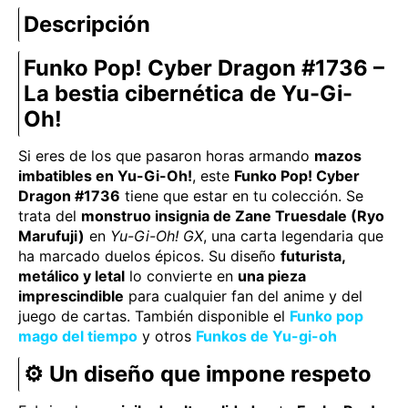
Descripción
Funko Pop! Cyber Dragon #1736 –
La bestia cibernética de Yu-Gi-
Oh!
Si eres de los que pasaron horas armando
mazos
imbatibles en Yu-Gi-Oh!
, este
Funko Pop! Cyber
Dragon #1736
tiene que estar en tu colección. Se
trata del
monstruo insignia de Zane Truesdale (Ryo
Marufuji)
en
Yu-Gi-Oh! GX
, una carta legendaria que
ha marcado duelos épicos. Su diseño
futurista,
metálico y letal
lo convierte en
una pieza
imprescindible
para cualquier fan del anime y del
juego de cartas. También disponible el
Funko pop
mago del tiempo
y otros
Funkos de Yu-gi-oh
⚙️
Un diseño que impone respeto