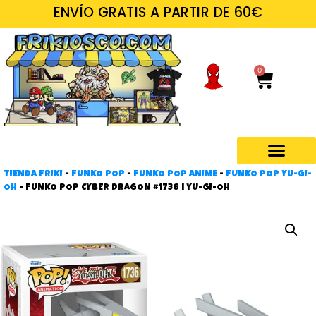
ENVÍO GRATIS A PARTIR DE 60€
0
TIENDA FRIKI
-
FUNKO POP
-
FUNKO POP ANIME
-
FUNKO POP YU-GI-
OH
-
FUNKO POP CYBER DRAGON #1736 | YU-GI-OH