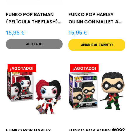
FUNKO POP BATMAN
FUNKO POP HARLEY
(PELÍCULA THE FLASH)
QUINN CON MALLET #45
#1342
| DC
15,95
€
15,95
€
AGOTADO
AÑADIR AL CARRITO
¡AGOTADO!
¡AGOTADO!
FUNKO POP HARLEY
FUNKO POP ROBIN #892