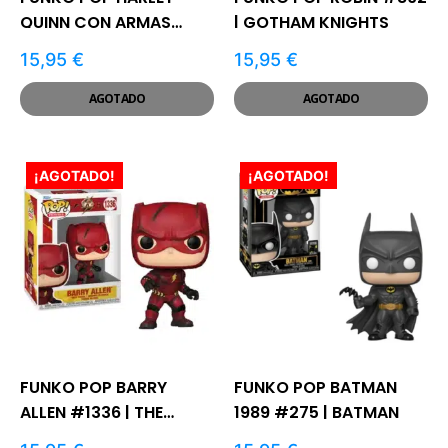
QUINN CON ARMAS
| GOTHAM KNIGHTS
#453 | DC
15,95
€
15,95
€
AGOTADO
AGOTADO
¡AGOTADO!
¡AGOTADO!
FUNKO POP BARRY
FUNKO POP BATMAN
ALLEN #1336 | THE
1989 #275 | BATMAN
FLASH