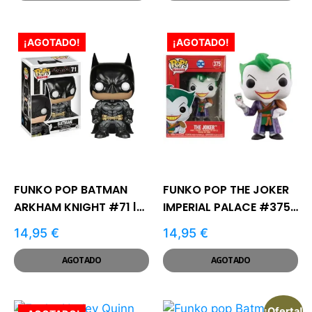
¡AGOTADO!
¡AGOTADO!
FUNKO POP BATMAN
FUNKO POP THE JOKER
ARKHAM KNIGHT #71 |
IMPERIAL PALACE #375 |
BATMAN
DC
14,95
€
14,95
€
AGOTADO
AGOTADO
¡Oferta!