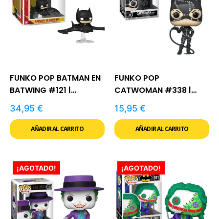
FUNKO POP BATMAN EN
FUNKO POP
BATWING #121 |
CATWOMAN #338 |
PELÍCULA FLASH
BATMAN RETURNS
34,95
€
15,95
€
AÑADIR AL CARRITO
AÑADIR AL CARRITO
¡AGOTADO!
¡AGOTADO!