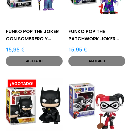
FUNKO POP THE JOKER
FUNKO POP THE
CON SOMBRERO Y
PATCHWORK JOKER
BASTÓN #337 | BATMAN
#511 | BATMAN
15,95
€
15,95
€
1989
AGOTADO
AGOTADO
¡AGOTADO!