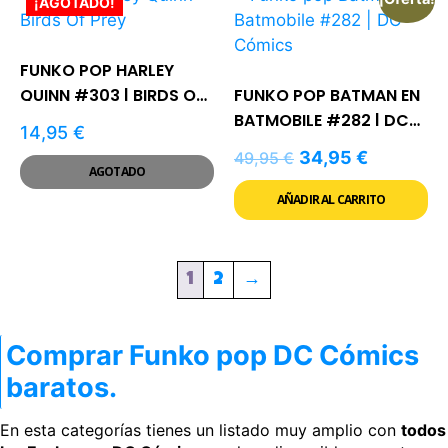
¡AGOTADO!
FUNKO POP HARLEY
QUINN #303 | BIRDS OF
FUNKO POP BATMAN EN
PREY
BATMOBILE #282 | DC
14,95
€
CÓMICS
34,95
€
49,95
€
AGOTADO
AÑADIR AL CARRITO
1
2
→
Comprar Funko pop DC Cómics
baratos.
En esta categorías tienes un listado muy amplio con
todos