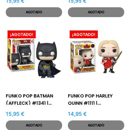
15,95
€
15,95
€
AGOTADO
AGOTADO
¡AGOTADO!
¡AGOTADO!
FUNKO POP BATMAN
FUNKO POP HARLEY
(AFFLECK) #1341 |
QUINN #1111 |
FLASH MOVIE
ESCUADRÓN SUICIDA
15,95
€
14,95
€
AGOTADO
AGOTADO