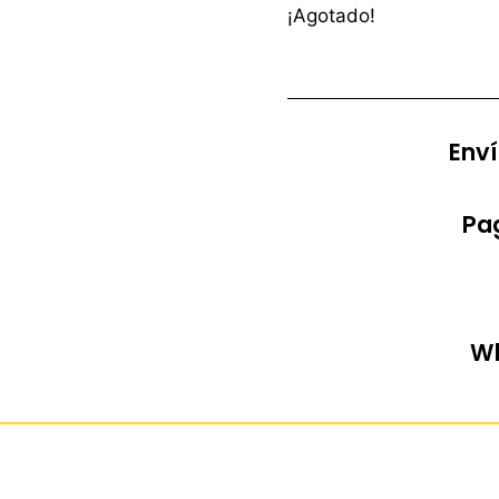
¡Agotado!
Enví
Pag
Wh