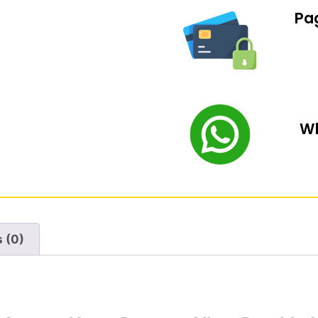
Pag
Wh
 (0)