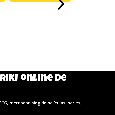
LLAVERO FUNKO PO
SKYWALKER
6,95
€
AÑADIR AL C
friki online de
TCG, merchandising de películas, series,