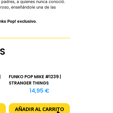
s padres, a quienes nunca conoció.
roso, enseñándole una de las
nko Pop! exclusivo
.
S
FUNKO POP MIKE #1239 |
STRANGER THINGS
14,95
€
AÑADIR AL CARRITO