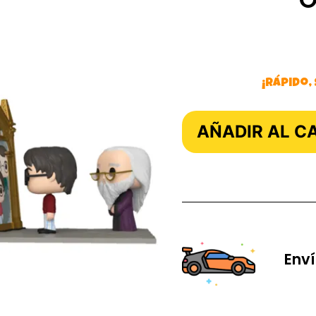
¡Rápido,
AÑADIR AL C
Enví