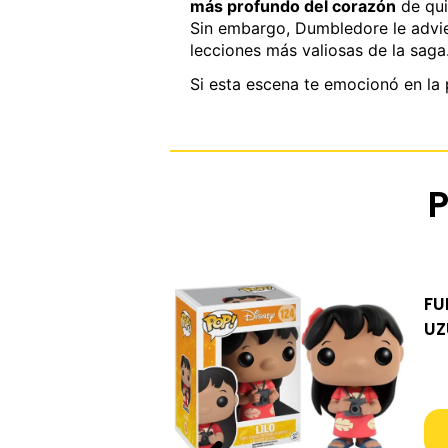
más profundo del corazón
de qui
Sin embargo, Dumbledore le advie
lecciones más valiosas de la saga
Si esta escena te emocionó en la p
P VULPIX 25CM
FU
UZ
34,95
€
R AL CARRITO