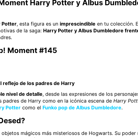
oment Harry Potter y Albus Dumbledo
 Potter
, esta figura es un
imprescindible
en tu colección. 
otivas de la saga:
Harry Potter y Albus Dumbledore frent
dres.
op! Moment #145
l reflejo de los padres de Harry
le nivel de detalle
, desde las expresiones de los personaje
los padres de Harry como en la icónica escena de
Harry Potte
ry Potter
como el
Funko pop de Albus Dumbledore
.
 Oesed?
 objetos mágicos más misteriosos de Hogwarts. Su poder