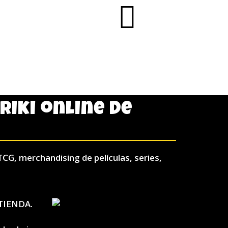
AÑADIR AL CA
friki online de
TCG, merchandising de películas, series,
TIENDA.