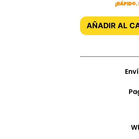
¡Rápido,
AÑADIR AL C
Enví
Pag
Wh