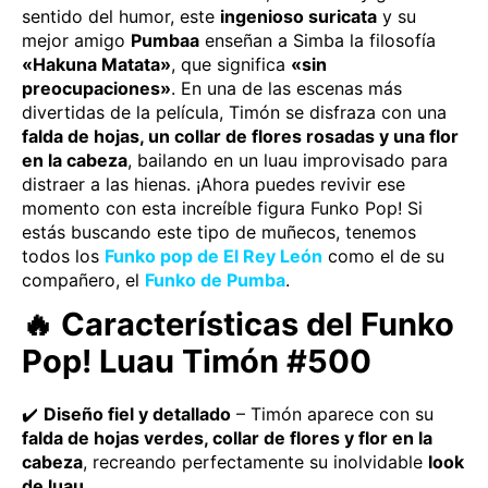
sentido del humor, este
ingenioso suricata
y su
mejor amigo
Pumbaa
enseñan a Simba la filosofía
«Hakuna Matata»
, que significa
«sin
preocupaciones»
. En una de las escenas más
divertidas de la película, Timón se disfraza con una
falda de hojas, un collar de flores rosadas y una flor
en la cabeza
, bailando en un luau improvisado para
distraer a las hienas. ¡Ahora puedes revivir ese
momento con esta increíble figura Funko Pop! Si
estás buscando este tipo de muñecos, tenemos
todos los
Funko pop de El Rey León
como el de su
compañero, el
Funko de Pumba
.
🔥 Características del Funko
Pop! Luau Timón #500
✔️
Diseño fiel y detallado
– Timón aparece con su
falda de hojas verdes, collar de flores y flor en la
cabeza
, recreando perfectamente su inolvidable
look
de luau
.