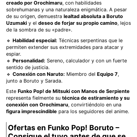
creado por Orochimaru
, con habilidades
sobrehumanas y una naturaleza enigmática. A pesar
de su origen, demuestra
lealtad absoluta a Boruto
Uzumaki
y el
deseo de forjar su propio camino
, lejos
de la sombra de su «padre».
🔹
Habilidad especial:
Técnicas serpentinas que le
permiten extender sus extremidades para atacar y
espiar.
🔹
Personalidad:
Sereno, calculador y con un fuerte
sentido de justicia.
🔹
Conexión con Naruto:
Miembro del
Equipo 7
,
junto a Boruto y Sarada.
Este
Funko Pop! de Mitsuki con Manos de Serpiente
representa fielmente su
técnica de estiramiento y su
conexión con Orochimaru
, convirtiéndolo en una
figura imprescindible
para los seguidores del anime.
Ofertas en Funko Pop! Boruto –
Consigue el tuyo antes de que se