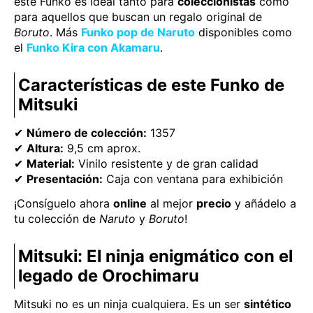
este Funko es ideal tanto para
coleccionistas
como
para aquellos que buscan un regalo original de
Boruto
. Más
Funko pop de Naruto
disponibles como
el
Funko Kira con Akamaru
.
Características de este Funko de
Mitsuki
✔
Número de colección:
1357
✔
Altura:
9,5 cm aprox.
✔
Material:
Vinilo resistente y de gran calidad
✔
Presentación:
Caja con ventana para exhibición
¡Consíguelo ahora
online
al mejor
precio
y añádelo a
tu colección de
Naruto
y
Boruto
!
Mitsuki: El ninja enigmático con el
legado de Orochimaru
Mitsuki no es un ninja cualquiera. Es un ser
sintético