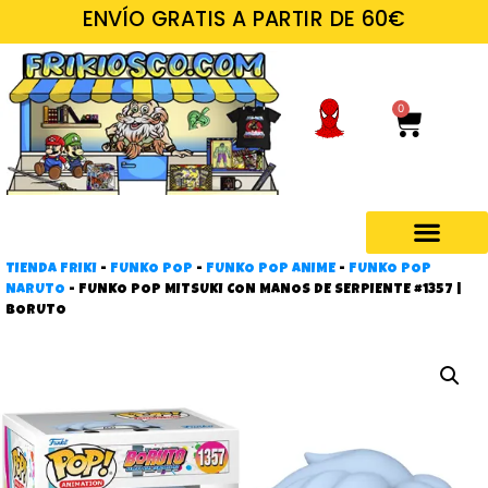
ENVÍO GRATIS A PARTIR DE 60€
0
TIENDA FRIKI
-
FUNKO POP
-
FUNKO POP ANIME
-
FUNKO POP
Regalos frikis
NARUTO
-
FUNKO POP MITSUKI CON MANOS DE SERPIENTE #1357 |
BORUTO