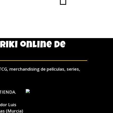
AÑADIR AL CA
friki online de
TCG, merchandising de películas, series,
TIENDA.
ador Luis
las (Murcia)