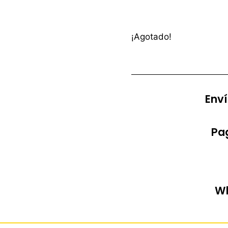
¡Agotado!
Enví
Pag
Wh