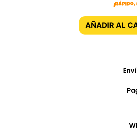
¡Rápido,
AÑADIR AL C
Enví
Pag
Wh