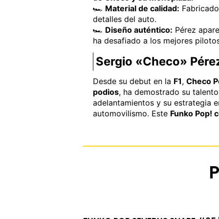
🏎️
Material de calidad:
Fabricad
detalles del auto.
🏎️
Diseño auténtico:
Pérez apar
ha desafiado a los mejores pilot
Sergio «Checo» Pérez,
Desde su debut en la
F1
,
Checo P
podios
, ha demostrado su talento
adelantamientos y su estrategia e
automovilismo. Este
Funko Pop! 