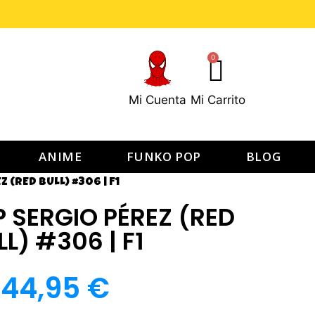
0
Mi Cuenta
Mi Carrito
ANIME
FUNKO POP
BLOG
 (RED BULL) #306 | F1
 SERGIO PÉREZ (RED
LL) #306 | F1
44,95
€