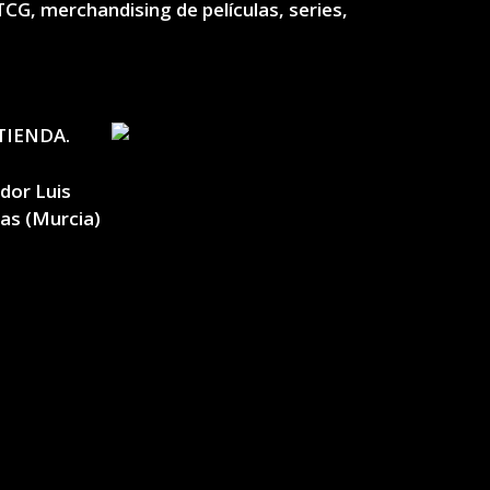
TCG, merchandising de películas, series,
TIENDA.
ador Luis
las (Murcia)