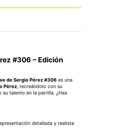
rez #306 – Edición
uxe de Sergio Pérez #306
es una
o Pérez
, recreándolo con su
su talento en la parrilla. ¿Has
representación detallada y realista