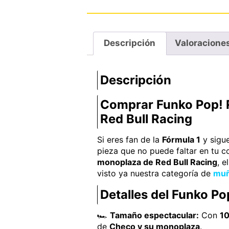
Descripción
Valoraciones
Descripción
Comprar Funko Pop! R
Red Bull Racing
Si eres fan de la
Fórmula 1
y sigue
pieza que no puede faltar en tu c
monoplaza de Red Bull Racing
, e
visto ya nuestra categoría de
muñ
Detalles del Funko Po
🏎️
Tamaño espectacular:
Con
10
de
Checo y su monoplaza
.