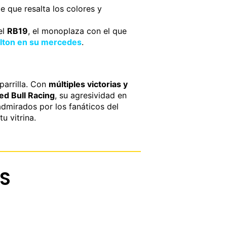
 que resalta los colores y
el
RB19
, el monoplaza con el que
lton en su mercedes
.
parrilla. Con
múltiples victorias y
ed Bull Racing
, su agresividad en
admirados por los fanáticos del
u vitrina.
S