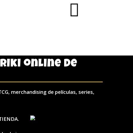
AÑADIR AL CA
friki online de
TCG, merchandising de películas, series,
TIENDA.