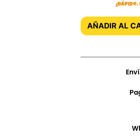
¡Rápido,
AÑADIR AL C
Enví
Pag
Wh