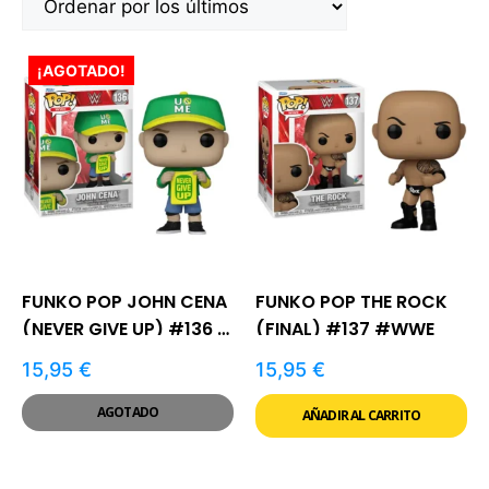
¡AGOTADO!
FUNKO POP JOHN CENA
FUNKO POP THE ROCK
(NEVER GIVE UP) #136 |
(FINAL) #137 #WWE
WWE
15,95
€
15,95
€
AGOTADO
AÑADIR AL CARRITO