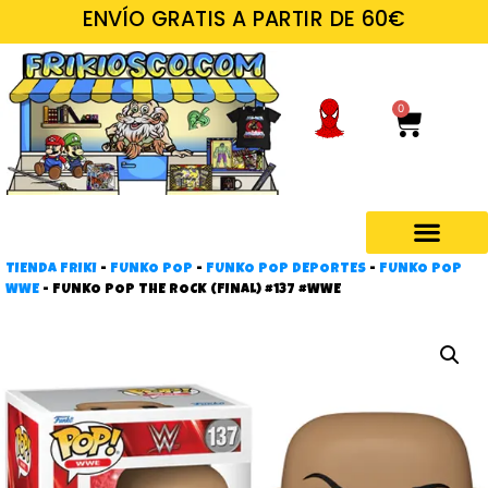
ENVÍO GRATIS A PARTIR DE 60€
0
TIENDA FRIKI
-
FUNKO POP
-
FUNKO POP DEPORTES
-
FUNKO POP
Regalos frikis
WWE
-
FUNKO POP THE ROCK (FINAL) #137 #WWE