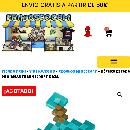
ENVÍO GRATIS A PARTIR DE 60€
0
TIENDA FRIKI
-
VIDEOJUEGOS
-
REGALOS MINECRAFT
-
RÉPLICA ESPADA
Regalos frikis
DE DIAMANTE MINECRAFT 51CM.
¡AGOTADO!