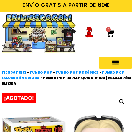
ENVÍO GRATIS A PARTIR DE 60€
0
TIENDA FRIKI
-
FUNKO POP
-
FUNKO POP DC CÓMICS
-
FUNKO POP
Regalos frikis
ESCUADRÓN SUICIDA
-
FUNKO POP HARLEY QUINN #1108 | ESCUADRÓN
SUICIDA
¡AGOTADO!